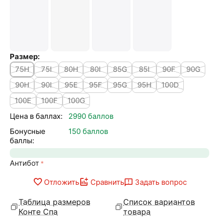
Размер:
75H
75I
80H
80I
85G
85I
90F
90G
90H
90I
95E
95F
95G
95H
100D
100E
100F
100G
Цена в баллах:
2990 баллов
Бонусные
150 баллов
баллы:
Антибот
Отложить
Сравнить
Задать вопрос
Таблица размеров
Список вариантов
Конте Спа
товара