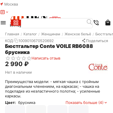
Москва
Меню
Найти
Корзина
Избранное
Аккаунт
Главная
Каталог
Женщинам
Женское бельё
Бюстгаль
/
/
/
/
КОД:
1009010670520692
Поделиться
Бюстгальтер Conte VOILE RB6088
брусника
Написать отзыв
2 990
₽
Нет в наличии
Преимущества модели: - мягкая чашка с тройным
диагональным членением, на каркасах; - чашка на
подкладке из неэластичного полотна; - усиленные
каркасы.
Цвет:
брусника
Показать больше (4)