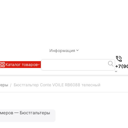
Информация
Каталог товаров
+7(9
теры
Бюстгальтер Conte VOILE RB6088 телесный
/
змеров — Бюстгальтеры