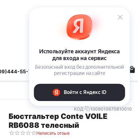
09)444-55-78
КОД:
1009010670810010
Бюстгальтер Conte VOILE
RB6088 телесный
Написать отзыв