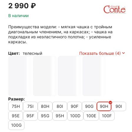
2 990
₽
В наличии
Преимущества модели: - мягкая чашка с тройным
диагональным членением, на каркасах; - чашка на
подкладке из неэластичного полотна; - усиленные
каркасы.
Цвет:
телесный
Показать больше (4)
Размер:
75H
75I
80H
80I
90F
90G
90H
90I
95E
95F
95G
95H
100D
100E
100F
100G