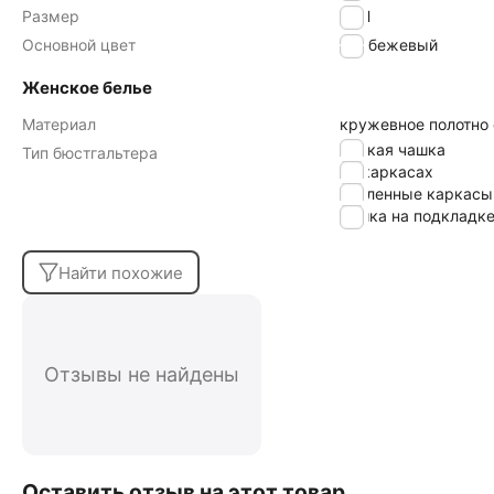
Размер
90H
Основной цвет
бежевый
Женское белье
Материал
кружевное полотно
мягкая чашка
Тип бюстгальтера
на каркасах
усиленные каркасы
чашка на подкладк
Найти похожие
Отзывы не найдены
Оставить отзыв на этот товар