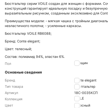
Бюстгальтер серии VOILE создан для женщин с формами. С
конструкций гарантирует идеальную посадку и безупречну
выразительным рисунком, созданным эксклюзивно для Cont
Преимущества модели: - мягкая чашка с тройным диагональн
неэластичного полотна; - усиленные каркасы.
Бюстгальтер VOILE RB6088;
Бренд: Conte elegant;
Цвет: телесный;
Состав: полиамид 94%, эластан 6%.
женщин
Пол
Основные сведения
Бренд
Conte elegant
Тип товара
Бюстгальтер
Артикул
18С-0035КСП
VOILE
Коллекция
Цвет
телесный