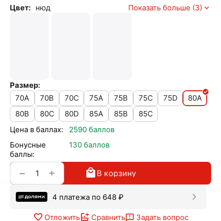
Цвет:
нюд
Показать больше (3)
Размер:
70A
70B
70C
75A
75B
75C
75D
80A
80B
80C
80D
85A
85B
85C
Цена в баллах:
2590 баллов
Бонусные
130 баллов
баллы:
+
−
В корзину
4 платежа по
648
₽
Отложить
Сравнить
Задать вопрос