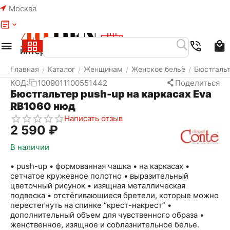
Москва
Меню
Найти
Корзина
Избранное
Аккаунт
Главная
Каталог
Женщинам
Женское бельё
Бюстгаль
/
/
/
/
КОД:
1009011100551442
Поделиться
Бюстгальтер push-up на каркасах Eva
RB1060 нюд
Написать отзыв
2 590
₽
В наличии
• push-up • формованная чашка • на каркасах •
сетчатое кружевное полотно • выразительный
цветочный рисунок • изящная металлическая
подвеска • отстёгивающиеся бретели, которые можно
перестегнуть на спинке “крест-накрест” •
дополнительный объем для чувственного образа •
женственное, изящное и соблазнительное белье.