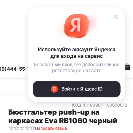
09)444-55-78
КОД:
1009011100670012
Бюстгальтер push-up на
каркасах Eva RB1060 черный
Написать отзыв