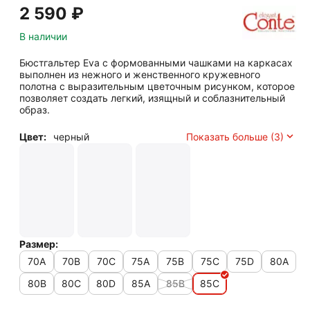
2 590
₽
В наличии
Бюстгальтер Eva c формованными чашками на каркасах
выполнен из нежного и женственного кружевного
полотна с выразительным цветочным рисунком, которое
позволяет создать легкий, изящный и соблазнительный
образ.
Цвет:
черный
Показать больше (3)
Размер:
70A
70B
70C
75A
75B
75C
75D
80A
80B
80C
80D
85A
85B
85C