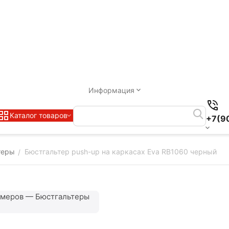
Информация
Каталог товаров
+7(9
теры
Бюстгальтер push-up на каркасах Eva RB1060 черный
/
змеров — Бюстгальтеры