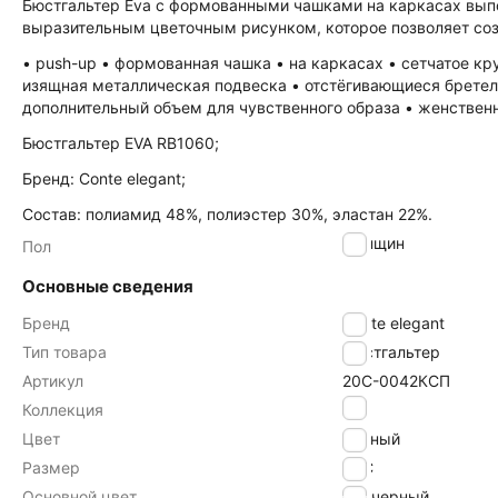
Бюстгальтер Eva c формованными чашками на каркасах выпо
выразительным цветочным рисунком, которое позволяет соз
• push-up • формованная чашка • на каркасах • сетчатое к
изящная металлическая подвеска • отстёгивающиеся бретели
дополнительный объем для чувственного образа • женственн
Бюстгальтер EVA RB1060;
Бренд: Conte elegant;
Состав: полиамид 48%, полиэстер 30%, эластан 22%.
женщин
Пол
Основные сведения
Бренд
Conte elegant
Тип товара
Бюстгальтер
Артикул
20С-0042КСП
EVA
Коллекция
Цвет
черный
Размер
85C
Основной цвет
черный