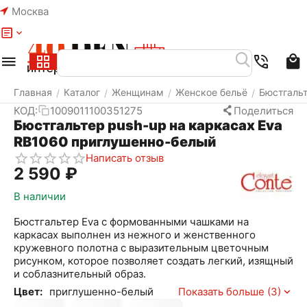
Москва
Меню
Найти
Корзина
Избранное
Аккаунт
Главная
Каталог
Женщинам
Женское бельё
Бюстгаль
/
/
/
/
КОД:
1009011100351275
Поделиться
Бюстгальтер push-up на каркасах Eva
RB1060 приглушенно-белый
Написать отзыв
2 590
₽
В наличии
Бюстгальтер Eva c формованными чашками на
каркасах выполнен из нежного и женственного
кружевного полотна с выразительным цветочным
рисунком, которое позволяет создать легкий, изящный
и соблазнительный образ.
Цвет:
приглушенно-белый
Показать больше (3)