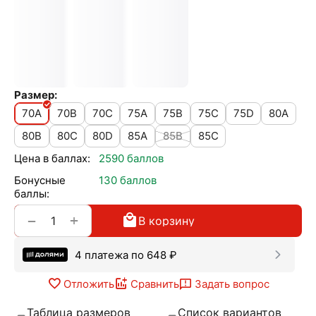
Размер:
70A
70B
70C
75A
75B
75C
75D
80A
80B
80C
80D
85A
85B
85C
Цена в баллах:
2590 баллов
Бонусные
130 баллов
баллы:
+
−
В корзину
4 платежа по
648
₽
Отложить
Сравнить
Задать вопрос
Таблица размеров
Список вариантов