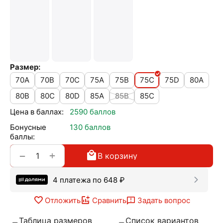
Размер:
70A
70B
70C
75A
75B
75C
75D
80A
80B
80C
80D
85A
85B
85C
Цена в баллах:
2590 баллов
Бонусные
130 баллов
баллы:
+
−
В корзину
4 платежа по
648
₽
Отложить
Сравнить
Задать вопрос
Таблица размеров
Список вариантов