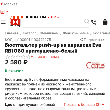
Москва
Меню
Найти
Корзина
Избранное
Аккаунт
Главная
Каталог
Женщинам
Женское бельё
Бюстгаль
/
/
/
/
КОД:
1009011100471275
Поделиться
Бюстгальтер push-up на каркасах Eva
RB1060 приглушенно-белый
Написать отзыв
2 590
₽
В наличии
Бюстгальтер Eva c формованными чашками на
каркасах выполнен из нежного и женственного
кружевного полотна с выразительным цветочным
рисунком, которое позволяет создать легкий, изящный
и соблазнительный образ.
Цвет:
приглушенно-белый
Показать больше (3)