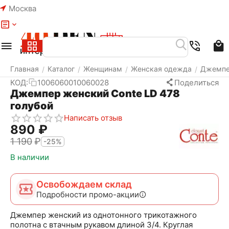
Москва
Меню
Найти
Корзина
Избранное
Аккаунт
Главная
Каталог
Женщинам
Женская одежда
Джемп
/
/
/
/
КОД:
1006060010060028
Поделиться
Джемпер женский Conte LD 478
голубой
Написать отзыв
‍890‍
₽
1 190
₽
-25%
В наличии
Освобождаем склад
Подробности промо-акции
Джемпер женский из однотонного трикотажного
полотна с втачным рукавом длиной 3/4. Круглая