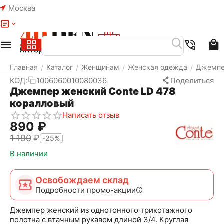
Москва
Меню
Найти
Корзина
Избранное
Аккаунт
Главная
Каталог
Женщинам
Женская одежда
Джемп
/
/
/
/
КОД:
1006060010080036
Поделиться
Джемпер женский Conte LD 478
коралловый
Написать отзыв
‍890‍
₽
1 190
₽
-25%
В наличии
Освобождаем склад
Подробности промо-акции
Джемпер женский из однотонного трикотажного
полотна с втачным рукавом длиной 3/4. Круглая