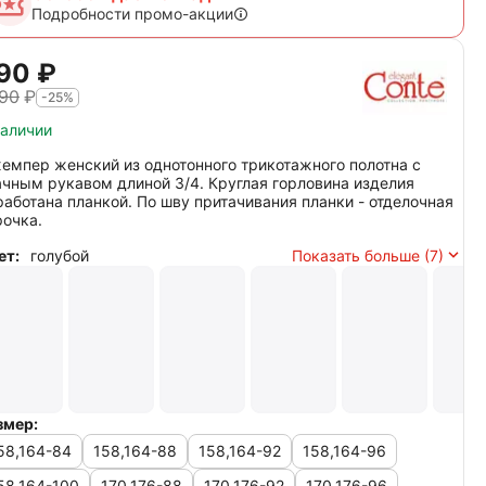
Подробности промо-акции
90‍
₽
190
₽
-25%
наличии
емпер женский из однотонного трикотажного полотна с
ачным рукавом длиной 3/4. Круглая горловина изделия
работана планкой. По шву притачивания планки - отделочная
рочка.
ет:
голубой
Показать больше (7)
змер:
58,164-84
158,164-88
158,164-92
158,164-96
58,164-100
170,176-88
170,176-92
170,176-96