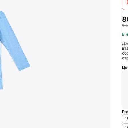
‍8
1 
В 
Дж
вт
об
ст
Цв
Ра
1
1