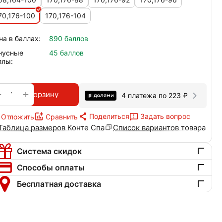
70,176-100
170,176-104
на в баллах:
890 баллов
нусные
45 баллов
ллы:
+
−
В корзину
4 платежа по
223
₽
Поделиться
Задать вопрос
Отложить
Сравнить
Таблица размеров Конте Спа
Список вариантов товара
Система скидок
Способы оплаты
Бесплатная доставка