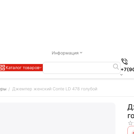
Информация
Каталог товаров
+7(9
еры
Джемпер женский Conte LD 478 голубой
/
Д
г