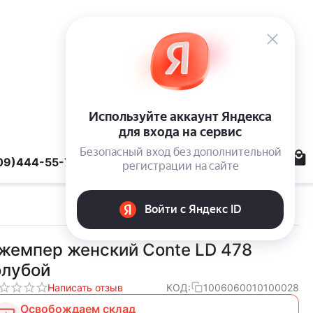
09)444-55-78
жемпер женский Conte LD 478
олубой
Написать отзыв
КОД:
1006060010100028
Освобождаем склад