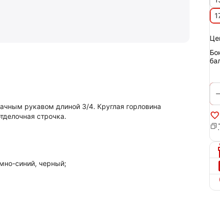
1
Це
Бо
ба
ачным рукавом длиной 3/4. Круглая горловина
отделочная строчка.
мно-синий, черный;