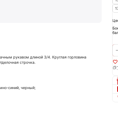
1
Це
Бо
ба
ачным рукавом длиной 3/4. Круглая горловина
отделочная строчка.
мно-синий, черный;