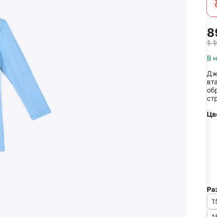
‍8
1 
В 
Дж
вт
об
ст
Цв
Ра
1
1