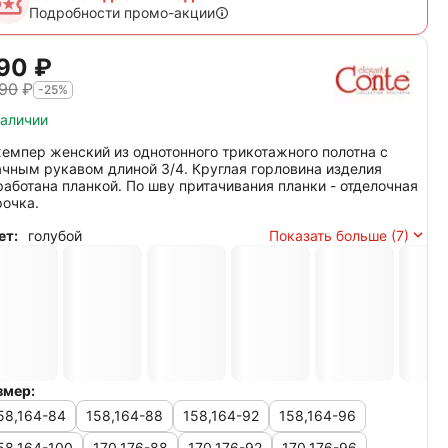
Подробности промо-акции
90‍
₽
190
₽
-25%
наличии
емпер женский из однотонного трикотажного полотна с
ачным рукавом длиной 3/4. Круглая горловина изделия
работана планкой. По шву притачивания планки - отделочная
рочка.
ет:
голубой
Показать больше (7)
змер:
58,164-84
158,164-88
158,164-92
158,164-96
58,164-100
170,176-88
170,176-92
170,176-96