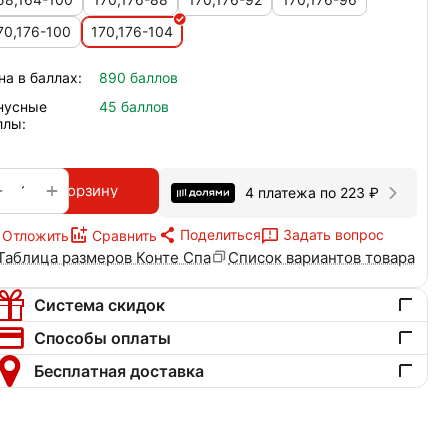
70,176-100
170,176-104
на в баллах:
890 баллов
нусные
45 баллов
ллы:
+
−
В корзину
4 платежа по
223
₽
Поделиться
Задать вопрос
Отложить
Сравнить
Таблица размеров Конте Спа
Список вариантов товара
Система скидок
Способы оплаты
Бесплатная доставка