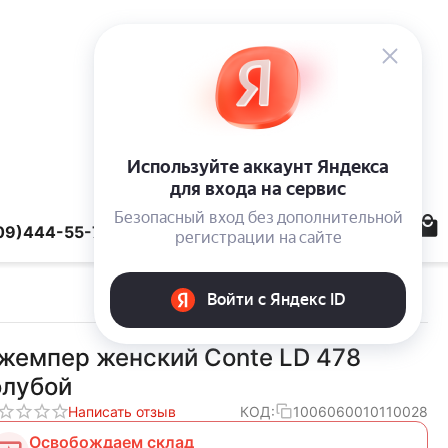
09)444-55-78
жемпер женский Conte LD 478
олубой
Написать отзыв
КОД:
1006060010110028
Освобождаем склад