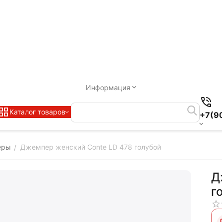
Информация
Каталог товаров
+7(9
еры
Джемпер женский Conte LD 478 голубой
/
Д
г