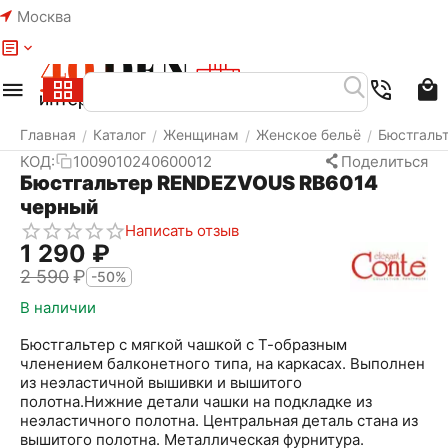
Москва
Меню
Найти
Корзина
Избранное
Аккаунт
Главная
Каталог
Женщинам
Женское бельё
Бюстгаль
/
/
/
/
КОД:
1009010240600012
Поделиться
Бюстгальтер RENDEZVOUS RB6014
черный
Написать отзыв
1 290
₽
2 590
₽
-50%
В наличии
Бюстгальтер с мягкой чашкой с Т-образным
членением балконетного типа, на каркасах. Выполнен
из неэластичной вышивки и вышитого
полотна.Нижние детали чашки на подкладке из
неэластичного полотна. Центральная деталь стана из
вышитого полотна. Металлическая фурнитура.