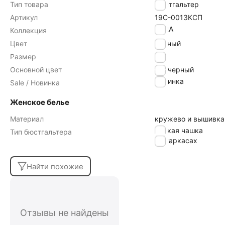
Тип товара
Бюстгальтер
Артикул
19С-0013КСП
AURA
Коллекция
Цвет
черный
Размер
75D
Основной цвет
черный
Новинка
Sale / Новинка
Женское белье
Материал
кружево и вышивка
мягкая чашка
Тип бюстгальтера
на каркасах
Найти похожие
Отзывы не найдены