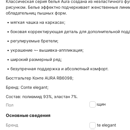
Классическая серия белья Aura создана из неэластичного ф
рисунком. Белье эффектно подчеркивает женственные лини
обладательниц пышных форм.
• мягкая чашка на каркасах;
• боковая корректирующая деталь для дополнительной под
• регулируемые бретели;
• украшение ¬– вышивка-аппликация;
• широкий размерный ряд;
• безупречная поддержка и абсолютный комфорт.
Бюстгальтер Конте AURA RB6098;
Бренд: Conte elegant;
Состав: полиамид 93%, эластан 7%.
женщин
Пол
Основные сведения
Бренд
Conte elegant