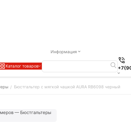
Информация
Каталог товаров
+7(9
теры
Бюстгальтер с мягкой чашкой AURA RB6098 черный
/
змеров — Бюстгальтеры