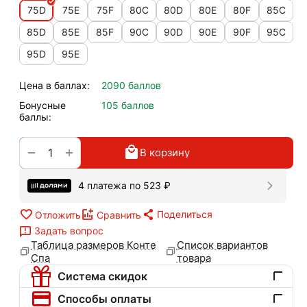
75D
75E
75F
80C
80D
80E
80F
85C
85D
85E
85F
90C
90D
90E
90F
95C
95D
95E
Цена в баллах:
2090 баллов
Бонусные
105 баллов
баллы:
+
−
В корзину
4 платежа по
523
₽
Поделиться
Отложить
Сравнить
Задать вопрос
Таблица размеров Конте
Список вариантов
Спа
товара
Система скидок
Способы оплаты