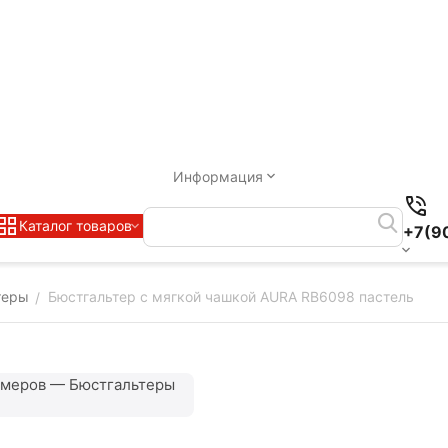
Информация
Каталог товаров
+7(9
теры
Бюстгальтер с мягкой чашкой AURA RB6098 пастель
/
змеров — Бюстгальтеры