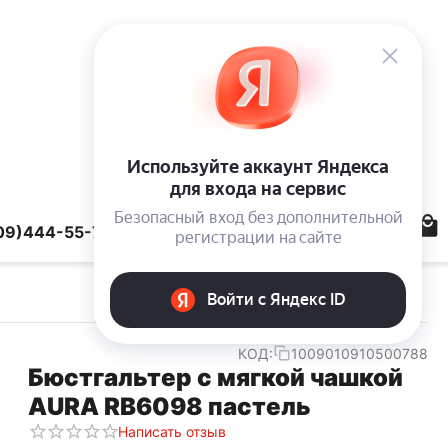
09)444-55-78
КОД:
1009010910500788
Бюстгальтер с мягкой чашкой
AURA RB6098 пастель
Написать отзыв