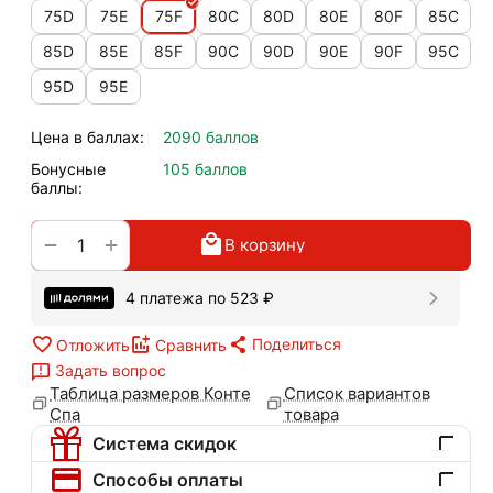
75D
75E
75F
80C
80D
80E
80F
85C
85D
85E
85F
90C
90D
90E
90F
95C
95D
95E
Цена в баллах:
2090 баллов
Бонусные
105 баллов
баллы:
+
−
В корзину
4 платежа по
523
₽
Поделиться
Отложить
Сравнить
Задать вопрос
Таблица размеров Конте
Список вариантов
Спа
товара
Система скидок
Способы оплаты