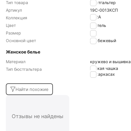
Тип товара
Бюстгальтер
Артикул
19С-0013КСП
AURA
Коллекция
Цвет
пастель
Размер
75F
Основной цвет
бежевый
Женское белье
Материал
кружево и вышивка
мягкая чашка
Тип бюстгальтера
на каркасах
Найти похожие
Отзывы не найдены