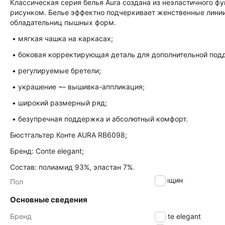
Классическая серия белья Aura создана из неэластичного ф
рисунком. Белье эффектно подчеркивает женственные лини
обладательниц пышных форм.
• мягкая чашка на каркасах;
• боковая корректирующая деталь для дополнительной под
• регулируемые бретели;
• украшение ¬– вышивка-аппликация;
• широкий размерный ряд;
• безупречная поддержка и абсолютный комфорт.
Бюстгальтер Конте AURA RB6098;
Бренд: Conte elegant;
Состав: полиамид 93%, эластан 7%.
женщин
Пол
Основные сведения
Бренд
Conte elegant