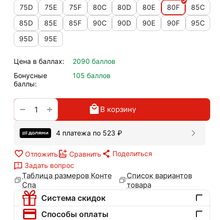
75D
75E
75F
80C
80D
80E
80F
85C
85D
85E
85F
90C
90D
90E
90F
95C
95D
95E
Цена в баллах:
2090 баллов
Бонусные
105 баллов
баллы:
+
−
В корзину
4 платежа по
523
₽
Поделиться
Отложить
Сравнить
Задать вопрос
Таблица размеров Конте
Список вариантов
Спа
товара
Система скидок
Способы оплаты