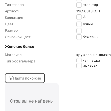
Тип товара
Бюстгальтер
Артикул
19С-0013КСП
AURA
Коллекция
Цвет
телесный
Размер
80F
Основной цвет
бежевый
Женское белье
Материал
кружево и вышивка
мягкая чашка
Тип бюстгальтера
на каркасах
Найти похожие
Отзывы не найдены