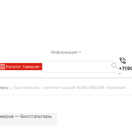
Информация
Каталог товаров
+7(9
теры
Бюстгальтер с мягкой чашкой AURA RB6098 телесный
/
змеров — Бюстгальтеры