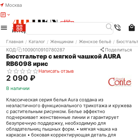
Москва
Меню
Найти
Корзина
Избранное
Аккаунт
Главная
Каталог
Женщинам
Женское бельё
Бюстгаль
/
/
/
/
КОД:
1009010910780287
Поделиться
Бюстгальтер с мягкой чашкой AURA
RB6098 ирис
Написать отзыв
2 090
₽
В наличии
Классическая серия белья Aura создана из
неэластичного функционального трикотажа и кружева
с растительным рисунком. Белье эффектно
подчеркивает женственные линии и гарантирует
безупречную поддержку, необходимую для
обладательниц пышных форм. • мягкая чашка на
каркасах • боковая корректирующая деталь для