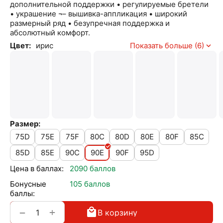
дополнительной поддержки • регулируемые бретели
• украшение ¬– вышивка-аппликация • широкий
размерный ряд • безупречная поддержка и
абсолютный комфорт.
Цвет:
ирис
Показать больше (6)
Размер:
75D
75E
75F
80C
80D
80E
80F
85C
85D
85E
90C
90E
90F
95D
Цена в баллах:
2090 баллов
Бонусные
105 баллов
баллы:
+
−
В корзину