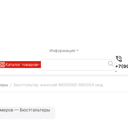
Информация
Каталог товаров
+7(9
теры
Бюстгальтер женский WEEKEND RB0004 нюд
/
змеров — Бюстгальтеры