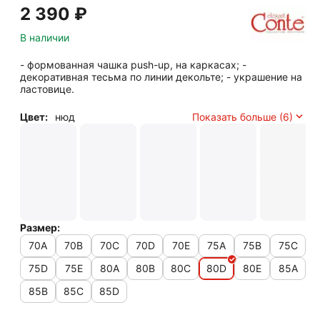
2 390
₽
В наличии
- формованная чашка push-up, на каркасах; -
декоративная тесьма по линии декольте; - украшение на
ластовице.
Цвет:
нюд
Показать больше (6)
Размер:
70A
70B
70C
70D
70E
75A
75B
75C
75D
75E
80A
80B
80C
80D
80E
85A
85B
85C
85D