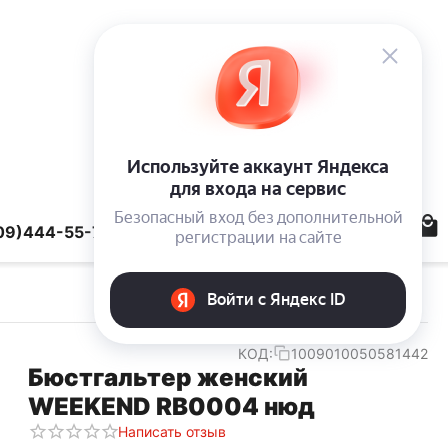
09)444-55-78
КОД:
1009010050581442
Бюстгальтер женский
WEEKEND RB0004 нюд
Написать отзыв