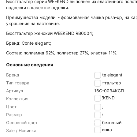
Бюстгальтер серии WEEKEND выполнен из эластичного полот
подвески в качестве отделки.
Преимущества модели: - формованная чашка push-up, на карк
украшение на ластовице.
Бюстгальтер женский WEEKEND RB0004;
Бренд: Conte elegant;
Состав: полиамид 62%, полиэстер 27%, эластан 11%.
Основные сведения
Бренд
Conte elegant
Тип товара
Бюстгальтер
Артикул
16С-0034КСП
WEEKEND
Коллекция
Цвет
нюд
Размер
80D
Основной цвет
бежевый
Новинка
Sale / Новинка