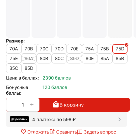
Размер:
70A
70B
70C
70D
70E
75A
75B
75D
75E
80A
80B
80C
80D
80E
85A
85B
85C
85D
Цена в баллах:
2390 баллов
Бонусные
120 баллов
баллы:
+
−
В корзину
4 платежа по
598
₽
Отложить
Сравнить
Задать вопрос