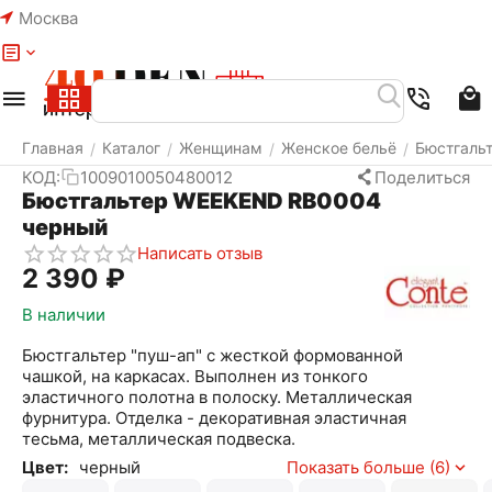
Москва
Меню
Найти
Корзина
Избранное
Аккаунт
Главная
Каталог
Женщинам
Женское бельё
Бюстгаль
/
/
/
/
КОД:
1009010050480012
Поделиться
Бюстгальтер WEEKEND RB0004
черный
Написать отзыв
2 390
₽
В наличии
Бюстгальтер "пуш-ап" с жесткой формованной
чашкой, на каркасах. Выполнен из тонкого
эластичного полотна в полоску. Металлическая
фурнитура. Отделка - декоративная эластичная
тесьма, металлическая подвеска.
Цвет:
черный
Показать больше (6)