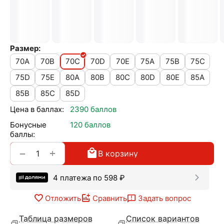
Размер:
70A
70B
70C
70D
70E
75A
75B
75C
75D
75E
80A
80B
80C
80D
80E
85A
85B
85C
85D
Цена в баллах:
2390 баллов
Бонусные
120 баллов
баллы:
+
−
В корзину
4 платежа по
598
₽
Отложить
Сравнить
Задать вопрос
Таблица размеров
Список вариантов