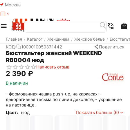
Москва
Меню
Найти
Корзина
Избранное
Аккаунт
Главная
Каталог
Женщинам
Женское бельё
Бюстгаль
/
/
/
/
КОД:
1009010050371442
Поделиться
Бюстгальтер женский WEEKEND
RB0004 нюд
Написать отзыв
2 390
₽
В наличии
- формованная чашка push-up, на каркасах; -
декоративная тесьма по линии декольте; - украшение
на ластовице.
Цвет:
нюд
Показать больше (6)