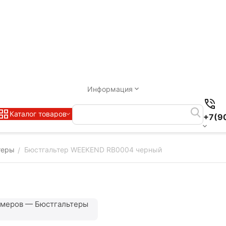
Информация
Каталог товаров
+7(9
теры
Бюстгальтер WEEKEND RB0004 черный
/
змеров — Бюстгальтеры