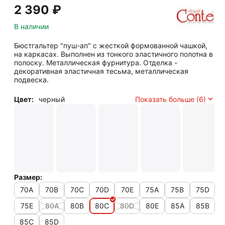
2 390
₽
В наличии
Бюстгальтер "пуш-ап" с жесткой формованной чашкой,
на каркасах. Выполнен из тонкого эластичного полотна в
полоску. Металлическая фурнитура. Отделка -
декоративная эластичная тесьма, металлическая
подвеска.
Цвет:
черный
Показать больше (6)
Размер:
70A
70B
70C
70D
70E
75A
75B
75D
75E
80A
80B
80C
80D
80E
85A
85B
85C
85D