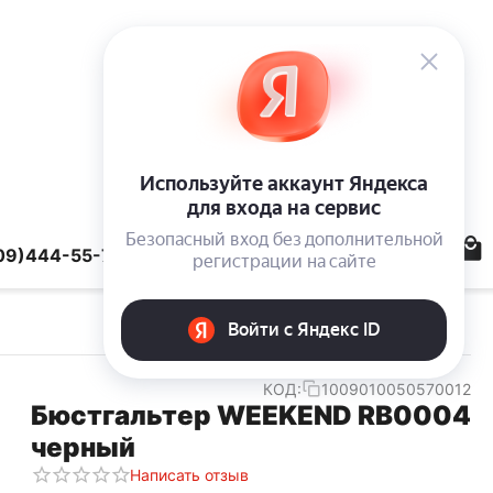
09)444-55-78
КОД:
1009010050570012
Бюстгальтер WEEKEND RB0004
черный
Написать отзыв