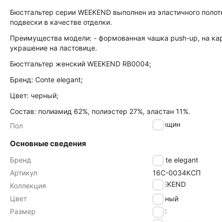
Бюстгальтер серии WEEKEND выполнен из эластичного полот
подвески в качестве отделки.
Преимущества модели: - формованная чашка push-up, на карк
украшение на ластовице.
Бюстгальтер женский WEEKEND RB0004;
Бренд: Conte elegant;
Цвет: черный;
Состав: полиамид 62%, полиэстер 27%, эластан 11%.
женщин
Пол
Основные сведения
Бренд
Conte elegant
Артикул
16С-0034КСП
WEEKEND
Коллекция
Цвет
черный
Размер
80C