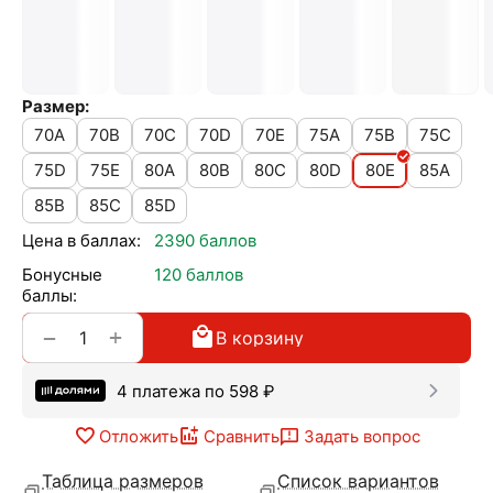
Размер:
70A
70B
70C
70D
70E
75A
75B
75C
75D
75E
80A
80B
80C
80D
80E
85A
85B
85C
85D
Цена в баллах:
2390 баллов
Бонусные
120 баллов
баллы:
+
−
В корзину
4 платежа по
598
₽
Отложить
Сравнить
Задать вопрос
Таблица размеров
Список вариантов