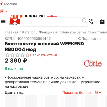
Москва
Меню
Найти
Корзина
Избранное
Аккаунт
Главная
Каталог
Женщинам
Женское бельё
Бюстгаль
/
/
/
/
КОД:
1009010050591442
Поделиться
Бюстгальтер женский WEEKEND
RB0004 нюд
Написать отзыв
2 390
₽
В наличии
- формованная чашка push-up, на каркасах; -
декоративная тесьма по линии декольте; - украшение
на ластовице.
Цвет:
нюд
Показать больше (6)