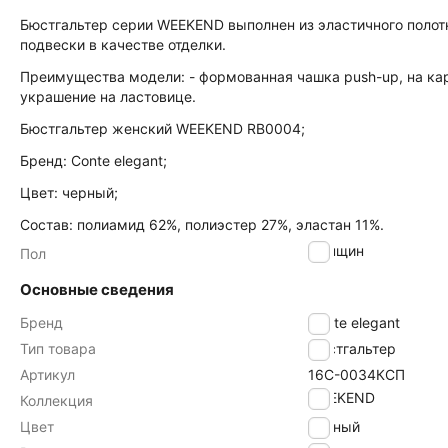
Бюстгальтер серии WEEKEND выполнен из эластичного полот
подвески в качестве отделки.
Преимущества модели: - формованная чашка push-up, на карк
украшение на ластовице.
Бюстгальтер женский WEEKEND RB0004;
Бренд: Conte elegant;
Цвет: черный;
Состав: полиамид 62%, полиэстер 27%, эластан 11%.
женщин
Пол
Основные сведения
Бренд
Conte elegant
Тип товара
Бюстгальтер
Артикул
16С-0034КСП
WEEKEND
Коллекция
Цвет
черный