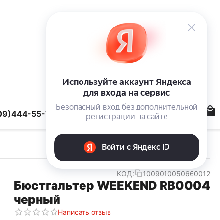
09)444-55-78
КОД:
1009010050660012
Бюстгальтер WEEKEND RB0004
черный
Написать отзыв