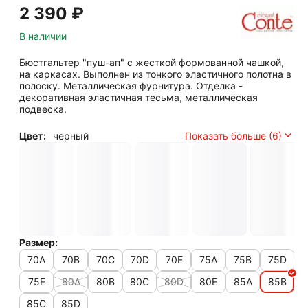
2 390
₽
В наличии
Бюстгальтер "пуш-ап" с жесткой формованной чашкой,
на каркасах. Выполнен из тонкого эластичного полотна в
полоску. Металлическая фурнитура. Отделка -
декоративная эластичная тесьма, металлическая
подвеска.
Цвет:
черный
Показать больше (6)
Размер:
70A
70B
70C
70D
70E
75A
75B
75D
75E
80A
80B
80C
80D
80E
85A
85B
85C
85D