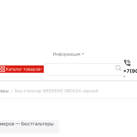
Информация
Каталог товаров
+7(9
теры
Бюстгальтер WEEKEND RB0004 черный
/
змеров — Бюстгальтеры