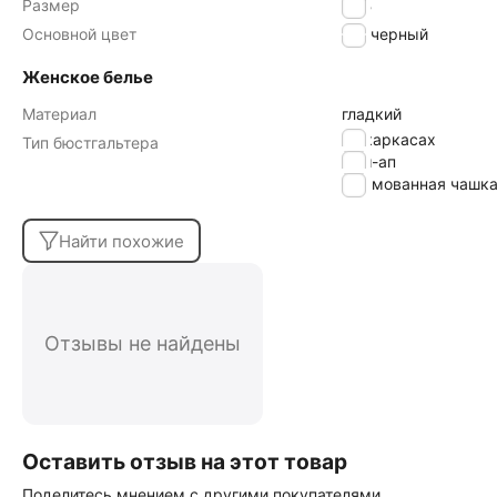
Размер
85B
Основной цвет
черный
Женское белье
Материал
гладкий
на каркасах
Тип бюстгальтера
пуш-ап
формованная чашк
Найти похожие
Отзывы не найдены
Оставить отзыв на этот товар
Поделитесь мнением с другими покупателями