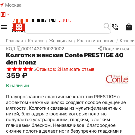
Москва
Меню
Найти
Корзина
Избранное
Аккаунт
Главная
Каталог
Женщинам
Колготки женские
Класси
/
/
/
/
КОД:
1001143090020002
Поделиться
Колготки женские Conte PRESTIGE 40
den bronz
Отзывов: 2
Написать отзыв
5
‍359‍
₽
В наличии
Полупрозрачные эластичные колготки PRESTIGE с
эффектом «нежный шелк» создают особое ощущение
мягкости. Колготки связаны из мультифиламентных
нитей, благодаря строению которых полотно
получается ультрапрочным, гладким, с легким
глянцевым блеском. Ненавязчивое, благородное
сияние полотна делает ноги безупречно гладкими и