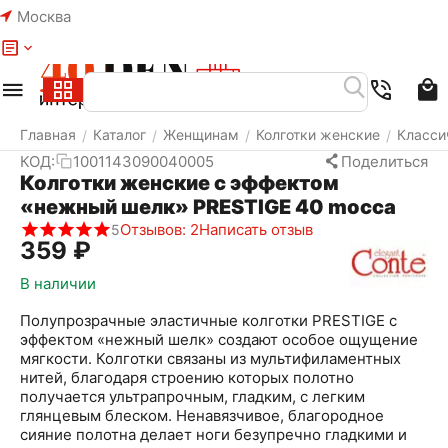
Москва
Меню
Найти
Корзина
Избранное
Аккаунт
Главная
Каталог
Женщинам
Колготки женские
Класси
/
/
/
/
КОД:
1001143090040005
Поделиться
Колготки женские с эффектом
«нежный шелк» PRESTIGE 40 mocca
Отзывов: 2
Написать отзыв
5
‍359‍
₽
В наличии
Полупрозрачные эластичные колготки PRESTIGE с
эффектом «нежный шелк» создают особое ощущение
мягкости. Колготки связаны из мультифиламентных
нитей, благодаря строению которых полотно
получается ультрапрочным, гладким, с легким
глянцевым блеском. Ненавязчивое, благородное
сияние полотна делает ноги безупречно гладкими и