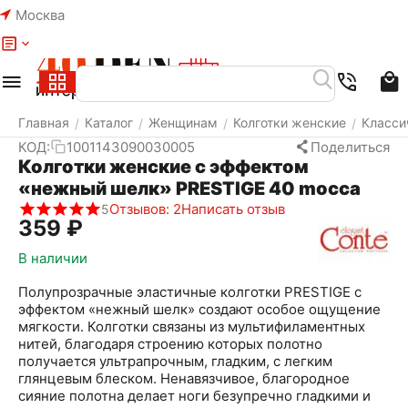
Москва
Меню
Найти
Корзина
Избранное
Аккаунт
Главная
Каталог
Женщинам
Колготки женские
Класси
/
/
/
/
КОД:
1001143090030005
Поделиться
Колготки женские с эффектом
«нежный шелк» PRESTIGE 40 mocca
Отзывов: 2
Написать отзыв
5
‍359‍
₽
В наличии
Полупрозрачные эластичные колготки PRESTIGE с
эффектом «нежный шелк» создают особое ощущение
мягкости. Колготки связаны из мультифиламентных
нитей, благодаря строению которых полотно
получается ультрапрочным, гладким, с легким
глянцевым блеском. Ненавязчивое, благородное
сияние полотна делает ноги безупречно гладкими и