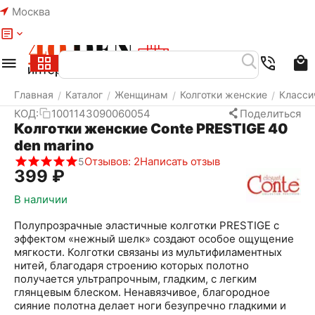
Москва
Меню
Найти
Корзина
Избранное
Аккаунт
Главная
Каталог
Женщинам
Колготки женские
Класси
/
/
/
/
КОД:
1001143090060054
Поделиться
Колготки женские Conte PRESTIGE 40
den marino
Отзывов: 2
Написать отзыв
5
‍399‍
₽
В наличии
Полупрозрачные эластичные колготки PRESTIGE с
эффектом «нежный шелк» создают особое ощущение
мягкости. Колготки связаны из мультифиламентных
нитей, благодаря строению которых полотно
получается ультрапрочным, гладким, с легким
глянцевым блеском. Ненавязчивое, благородное
сияние полотна делает ноги безупречно гладкими и