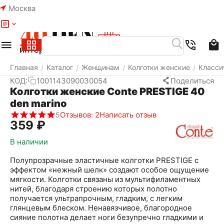
Москва
Меню
Найти
Корзина
Избранное
Аккаунт
Главная
Каталог
Женщинам
Колготки женские
Класси
/
/
/
/
КОД:
1001143090030054
Поделиться
Колготки женские Conte PRESTIGE 40
den marino
Отзывов: 2
Написать отзыв
5
‍359‍
₽
В наличии
Полупрозрачные эластичные колготки PRESTIGE с
эффектом «нежный шелк» создают особое ощущение
мягкости. Колготки связаны из мультифиламентных
нитей, благодаря строению которых полотно
получается ультрапрочным, гладким, с легким
глянцевым блеском. Ненавязчивое, благородное
сияние полотна делает ноги безупречно гладкими и