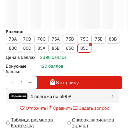
Размер:
70A
70B
70C
75A
75B
75C
75E
80B
80C
80D
85A
85B
85C
85D
Цена в баллах:
2390 баллов
Бонусные
120 баллов
баллы:
+
−
В корзину
4 платежа по
598
₽
Отложить
Сравнить
Задать вопрос
Таблица размеров
Список вариантов
Конте Спа
товара