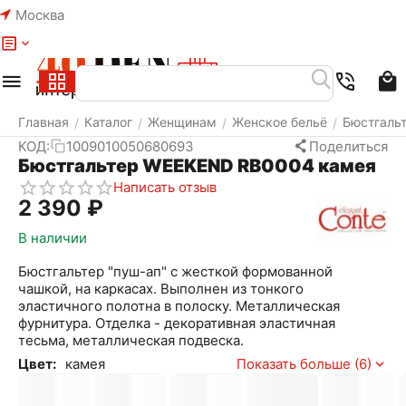
Москва
Меню
Найти
Корзина
Избранное
Аккаунт
Главная
Каталог
Женщинам
Женское бельё
Бюстгаль
/
/
/
/
КОД:
1009010050680693
Поделиться
Бюстгальтер WEEKEND RB0004 камея
Написать отзыв
2 390
₽
В наличии
Бюстгальтер "пуш-ап" с жесткой формованной
чашкой, на каркасах. Выполнен из тонкого
эластичного полотна в полоску. Металлическая
фурнитура. Отделка - декоративная эластичная
тесьма, металлическая подвеска.
Цвет:
камея
Показать больше (6)