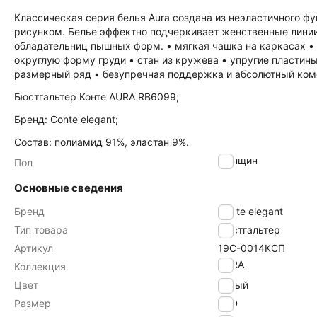
Классическая серия белья Aura создана из неэластичного ф
рисунком. Белье эффектно подчеркивает женственные лини
обладательниц пышных форм. • мягкая чашка на каркасах • 
округлую форму груди • стан из кружева • упругие пластин
размерный ряд • безупречная поддержка и абсолютный ком
Бюстгальтер Конте AURA RB6099;
Бренд: Conte elegant;
Состав: полиамид 91%, эластан 9%.
женщин
Пол
Основные сведения
Бренд
Conte elegant
Тип товара
Бюстгальтер
Артикул
19С-0014КСП
AURA
Коллекция
Цвет
белый
Размер
80D