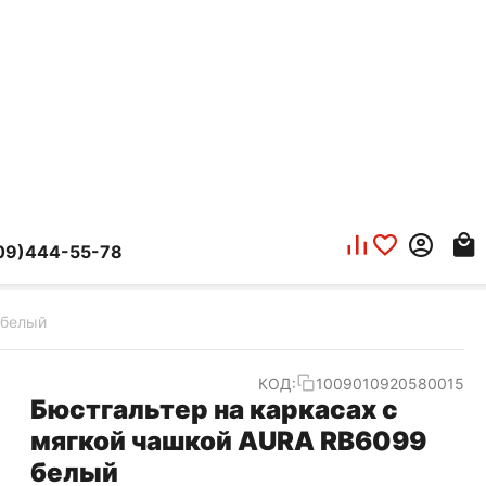
09)444-55-78
 белый
КОД:
1009010920580015
Бюстгальтер на каркасах с
мягкой чашкой AURA RB6099
белый