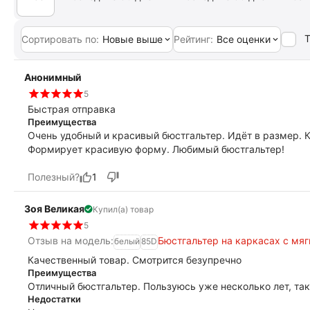
Т
Сортировать по:
Новые выше
Рейтинг:
Все оценки
Анонимный
5
Быстрая отправка
Преимущества
Очень удобный и красивый бюстгальтер. Идёт в размер. 
Формирует красивую форму. Любимый бюстгальтер!
Полезный?
1
Зоя Великая
Купил(а) товар
5
Отзыв на модель:
Бюстгальтер на каркасах с мя
белый
85D
Качественный товар. Смотрится безупречно
Преимущества
Отличный бюстгальтер. Пользуюсь уже несколько лет, так
Недостатки