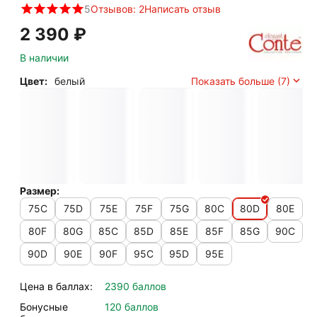
5
Отзывов: 2
Написать отзыв
2 390
₽
В наличии
Цвет:
белый
Показать больше (7)
Размер:
75C
75D
75E
75F
75G
80C
80D
80E
80F
80G
85C
85D
85E
85F
85G
90C
90D
90E
90F
95C
95D
95E
Цена в баллах:
2390 баллов
Бонусные
120 баллов