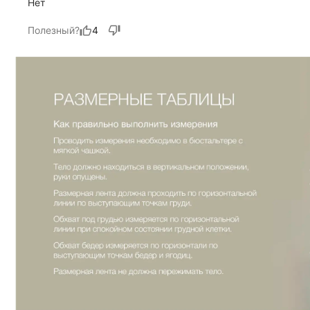
Нет
Полезный?
4