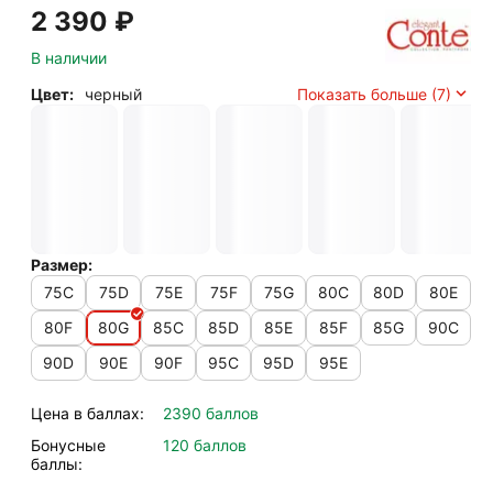
2 390
₽
В наличии
Цвет:
черный
Показать больше (7)
Размер:
75C
75D
75E
75F
75G
80C
80D
80E
80F
80G
85C
85D
85E
85F
85G
90C
90D
90E
90F
95C
95D
95E
Цена в баллах:
2390 баллов
Бонусные
120 баллов
баллы: