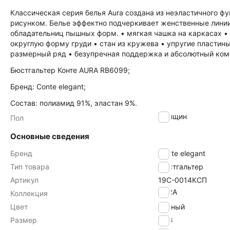
Классическая серия белья Aura создана из неэластичного ф
рисунком. Белье эффектно подчеркивает женственные лини
обладательниц пышных форм. • мягкая чашка на каркасах • 
округлую форму груди • стан из кружева • упругие пластин
размерный ряд • безупречная поддержка и абсолютный ком
Бюстгальтер Конте AURA RB6099;
Бренд: Conte elegant;
Состав: полиамид 91%, эластан 9%.
женщин
Пол
Основные сведения
Бренд
Conte elegant
Тип товара
Бюстгальтер
Артикул
19С-0014КСП
AURA
Коллекция
Цвет
черный
Размер
80G