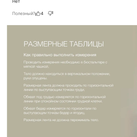
Нет
Полезный?
4