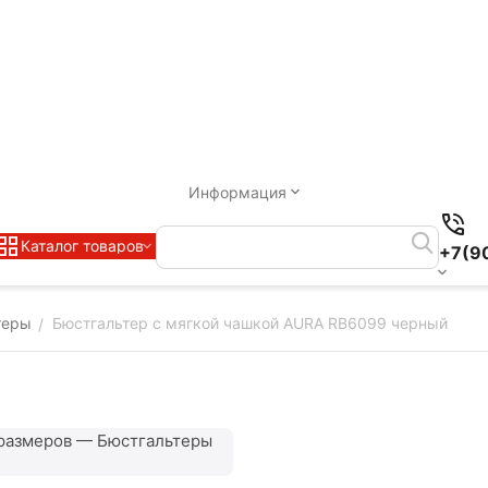
Информация
Каталог товаров
+7(9
теры
Бюстгальтер с мягкой чашкой AURA RB6099 черный
/
размеров — Бюстгальтеры