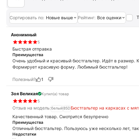
Т
Сортировать по:
Новые выше
Рейтинг:
Все оценки
Анонимный
5
Быстрая отправка
Преимущества
Очень удобный и красивый бюстгальтер. Идёт в размер. 
Формирует красивую форму. Любимый бюстгальтер!
Полезный?
1
Зоя Великая
Купил(а) товар
5
Отзыв на модель:
Бюстгальтер на каркасах с мя
белый
85D
Качественный товар. Смотрится безупречно
Преимущества
Отличный бюстгальтер. Пользуюсь уже несколько лет, так
Недостатки