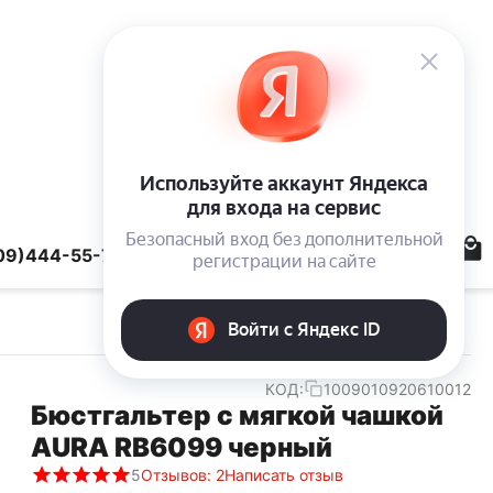
09)444-55-78
КОД:
1009010920610012
Бюстгальтер с мягкой чашкой
AURA RB6099 черный
5
Отзывов: 2
Написать отзыв