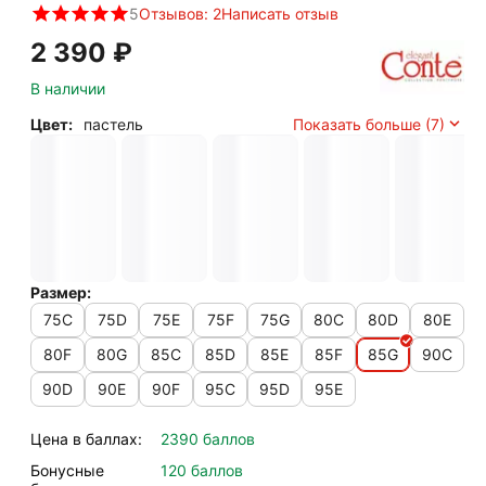
5
Отзывов: 2
Написать отзыв
2 390
₽
В наличии
Цвет:
пастель
Показать больше (7)
Размер:
75C
75D
75E
75F
75G
80C
80D
80E
80F
80G
85C
85D
85E
85F
85G
90C
90D
90E
90F
95C
95D
95E
Цена в баллах:
2390 баллов
Бонусные
120 баллов