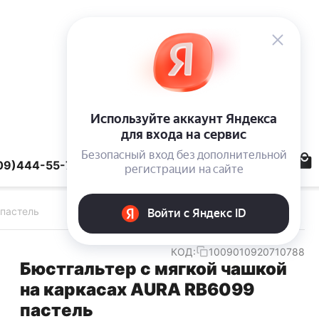
09)444-55-78
 пастель
КОД:
1009010920710788
Бюстгальтер с мягкой чашкой
на каркасах AURA RB6099
пастель