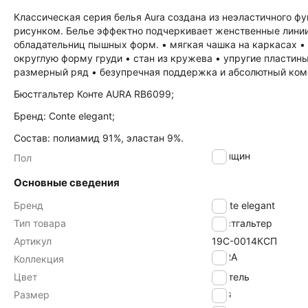
Классическая серия белья Aura создана из неэластичного ф
рисунком. Белье эффектно подчеркивает женственные лини
обладательниц пышных форм. • мягкая чашка на каркасах • 
округлую форму груди • стан из кружева • упругие пластин
размерный ряд • безупречная поддержка и абсолютный ком
Бюстгальтер Конте AURA RB6099;
Бренд: Conte elegant;
Состав: полиамид 91%, эластан 9%.
женщин
Пол
Основные сведения
Бренд
Conte elegant
Тип товара
Бюстгальтер
Артикул
19С-0014КСП
AURA
Коллекция
Цвет
пастель
Размер
85G