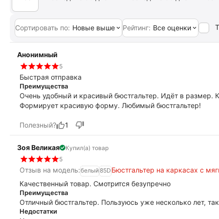
Т
Сортировать по:
Новые выше
Рейтинг:
Все оценки
Анонимный
5
Быстрая отправка
Преимущества
Очень удобный и красивый бюстгальтер. Идёт в размер. 
Формирует красивую форму. Любимый бюстгальтер!
Полезный?
1
Зоя Великая
Купил(а) товар
5
Отзыв на модель:
Бюстгальтер на каркасах с мя
белый
85D
Качественный товар. Смотрится безупречно
Преимущества
Отличный бюстгальтер. Пользуюсь уже несколько лет, так
Недостатки