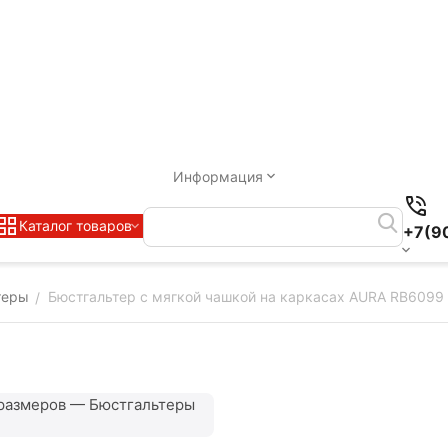
Информация
Каталог товаров
+7(9
теры
Бюстгальтер с мягкой чашкой на каркасах AURA RB6099
/
размеров — Бюстгальтеры