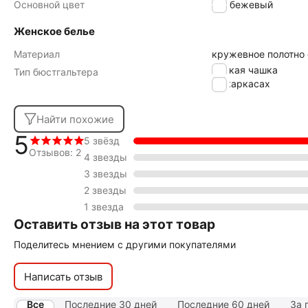
Основной цвет
бежевый
Женское белье
Материал
кружевное полотно
мягкая чашка
Тип бюстгальтера
на каркасах
Найти похожие
5
5 звёзд
Отзывов: 2
4 звезды
3 звезды
2 звезды
1 звезда
Оставить отзыв на этот товар
Поделитесь мнением с другими покупателями
Написать отзыв
Все
Последние 30 дней
Последние 60 дней
За 