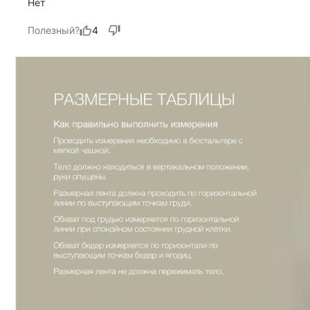
Нет
Полезный?
4