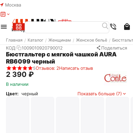
Москва
Меню
Найти
Корзина
Избранное
Аккаунт
Главная
Каталог
Женщинам
Женское бельё
Бюстгаль
/
/
/
/
КОД:
1009010920790012
Поделиться
Бюстгальтер с мягкой чашкой AURA
RB6099 черный
Отзывов: 2
Написать отзыв
5
2 390
₽
В наличии
Цвет:
черный
Показать больше (7)