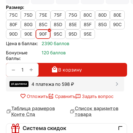
Размер:
75C
75D
75E
75F
75G
80C
80D
80E
80F
80G
85C
85D
85E
85F
85G
90C
90D
90E
90F
95C
95D
95E
Цена в баллах:
2390 баллов
Бонусные
120 баллов
баллы:
+
−
В корзину
4 платежа по
598
₽
Отложить
Сравнить
Задать вопрос
Таблица размеров
Список вариантов
Конте Спа
товара
Система скидок