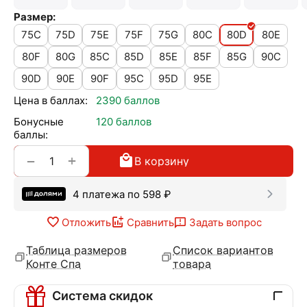
Размер:
75C
75D
75E
75F
75G
80C
80D
80E
80F
80G
85C
85D
85E
85F
85G
90C
90D
90E
90F
95C
95D
95E
Цена в баллах:
2390 баллов
Бонусные
120 баллов
баллы:
+
−
В корзину
4 платежа по
598
₽
Отложить
Сравнить
Задать вопрос
Таблица размеров
Список вариантов
Конте Спа
товара
Система скидок