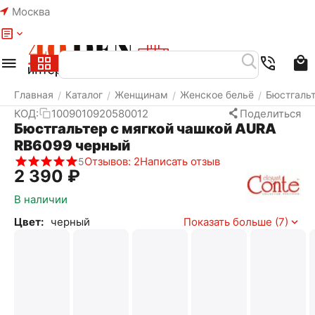
Москва
Меню
Найти
Корзина
Избранное
Аккаунт
Главная
Каталог
Женщинам
Женское бельё
Бюстгаль
/
/
/
/
КОД:
1009010920580012
Поделиться
Бюстгальтер с мягкой чашкой AURA
RB6099 черный
Отзывов: 2
Написать отзыв
5
2 390
₽
В наличии
Цвет:
черный
Показать больше (7)