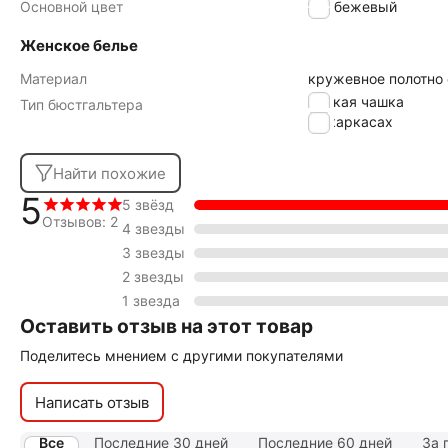
Основной цвет
бежевый
Женское белье
Материал
кружевное полотно
мягкая чашка
Тип бюстгальтера
на каркасах
Найти похожие
5
5 звёзд
Отзывов: 2
4 звезды
3 звезды
2 звезды
1 звезда
Оставить отзыв на этот товар
Поделитесь мнением с другими покупателями
Написать отзыв
Все
Последние 30 дней
Последние 60 дней
За 