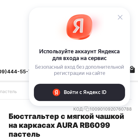
09)444-55-78
 пастель
КОД:
1009010920760788
Бюстгальтер с мягкой чашкой
на каркасах AURA RB6099
пастель