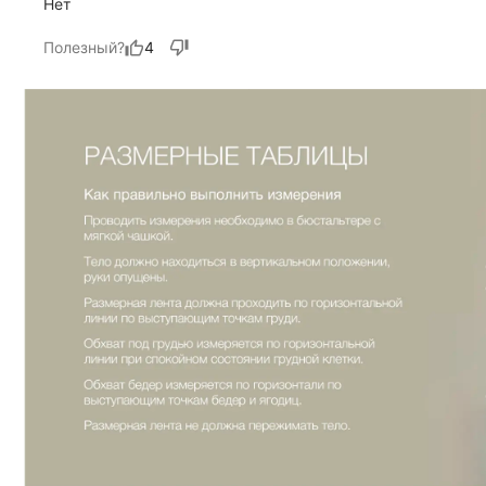
Нет
Полезный?
4