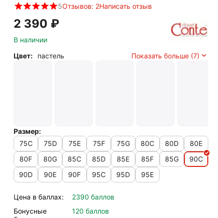
5
Отзывов: 2
Написать отзыв
2 390
₽
В наличии
Цвет:
пастель
Показать больше (7)
Размер:
75C
75D
75E
75F
75G
80C
80D
80E
80F
80G
85C
85D
85E
85F
85G
90C
90D
90E
90F
95C
95D
95E
Цена в баллах:
2390 баллов
Бонусные
120 баллов