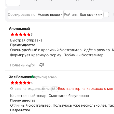
Т
Сортировать по:
Новые выше
Рейтинг:
Все оценки
Анонимный
5
Быстрая отправка
Преимущества
Очень удобный и красивый бюстгальтер. Идёт в размер. 
Формирует красивую форму. Любимый бюстгальтер!
Полезный?
1
Зоя Великая
Купил(а) товар
5
Отзыв на модель:
Бюстгальтер на каркасах с мя
белый
85D
Качественный товар. Смотрится безупречно
Преимущества
Отличный бюстгальтер. Пользуюсь уже несколько лет, так
Недостатки