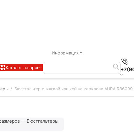
Информация
Каталог товаров
+7(9
теры
Бюстгальтер с мягкой чашкой на каркасах AURA RB6099
/
размеров — Бюстгальтеры