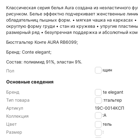
Классическая серия белья Aura создана из неэластичного ф
рисунком. Белье эффектно подчеркивает женственные лини
обладательниц пышных форм. • мягкая чашка на каркасах • 
округлую форму груди • стан из кружева • упругие пластин
размерный ряд • безупречная поддержка и абсолютный ком
Бюстгальтер Конте AURA RB6099;
Бренд: Conte elegant;
Состав: полиамид 91%, эластан 9%.
женщин
Пол
Основные сведения
Бренд
Conte elegant
Тип товара
Бюстгальтер
Артикул
19С-0014КСП
AURA
Коллекция
Цвет
пастель
Размер
90C