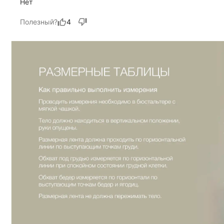
Нет
Полезный?
4