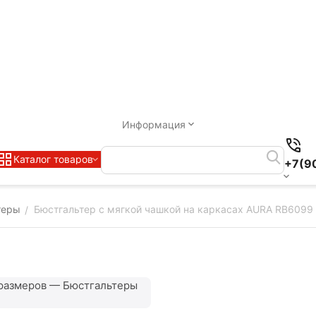
Информация
Каталог товаров
+7(9
теры
Бюстгальтер с мягкой чашкой на каркасах AURA RB6099
/
размеров — Бюстгальтеры