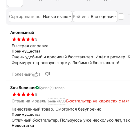
Т
Сортировать по:
Новые выше
Рейтинг:
Все оценки
Анонимный
5
Быстрая отправка
Преимущества
Очень удобный и красивый бюстгальтер. Идёт в размер. 
Формирует красивую форму. Любимый бюстгальтер!
Полезный?
1
Зоя Великая
Купил(а) товар
5
Отзыв на модель:
Бюстгальтер на каркасах с мя
белый
85D
Качественный товар. Смотрится безупречно
Преимущества
Отличный бюстгальтер. Пользуюсь уже несколько лет, так
Недостатки