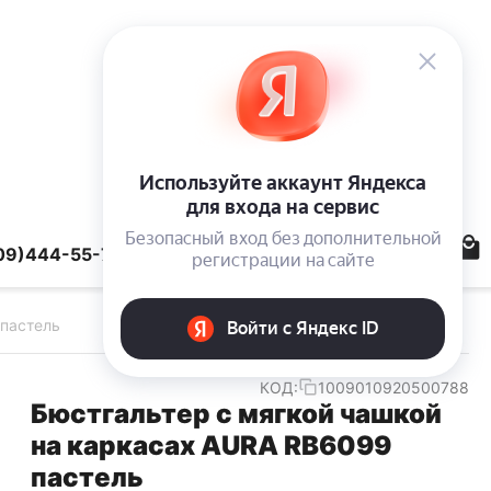
09)444-55-78
 пастель
КОД:
1009010920500788
Бюстгальтер с мягкой чашкой
на каркасах AURA RB6099
пастель