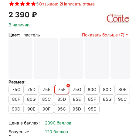
5
Отзывов: 2
Написать отзыв
2 390
₽
В наличии
Цвет:
пастель
Показать больше (7)
Размер:
75C
75D
75E
75F
75G
80C
80D
80E
80F
80G
85C
85D
85E
85F
85G
90C
90D
90E
90F
95C
95D
95E
Цена в баллах:
2390 баллов
Бонусные
120 баллов