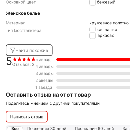
Основной цвет
бежевый
Женское белье
Материал
кружевное полотно
мягкая чашка
Тип бюстгальтера
на каркасах
Найти похожие
5
5 звёзд
Отзывов: 2
4 звезды
3 звезды
2 звезды
1 звезда
Оставить отзыв на этот товар
Поделитесь мнением с другими покупателями
Написать отзыв
Все
Последние 30 дней
Последние 60 дней
За 