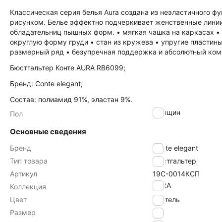
Классическая серия белья Aura создана из неэластичного ф
рисунком. Белье эффектно подчеркивает женственные лини
обладательниц пышных форм. • мягкая чашка на каркасах • 
округлую форму груди • стан из кружева • упругие пластин
размерный ряд • безупречная поддержка и абсолютный ком
Бюстгальтер Конте AURA RB6099;
Бренд: Conte elegant;
Состав: полиамид 91%, эластан 9%.
женщин
Пол
Основные сведения
Бренд
Conte elegant
Тип товара
Бюстгальтер
Артикул
19С-0014КСП
AURA
Коллекция
Цвет
пастель
Размер
75F