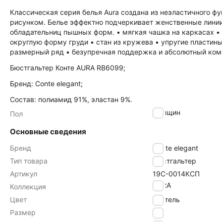
Классическая серия белья Aura создана из неэластичного ф
рисунком. Белье эффектно подчеркивает женственные лини
обладательниц пышных форм. • мягкая чашка на каркасах • 
округлую форму груди • стан из кружева • упругие пластин
размерный ряд • безупречная поддержка и абсолютный ком
Бюстгальтер Конте AURA RB6099;
Бренд: Conte elegant;
Состав: полиамид 91%, эластан 9%.
женщин
Пол
Основные сведения
Бренд
Conte elegant
Тип товара
Бюстгальтер
Артикул
19С-0014КСП
AURA
Коллекция
Цвет
пастель
Размер
75F