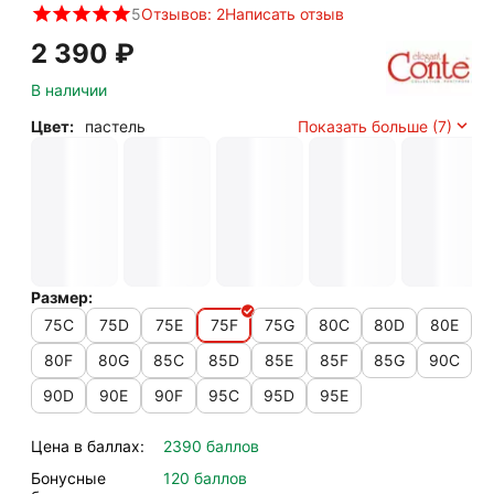
5
Отзывов: 2
Написать отзыв
2 390
₽
В наличии
Цвет:
пастель
Показать больше (7)
Размер:
75C
75D
75E
75F
75G
80C
80D
80E
80F
80G
85C
85D
85E
85F
85G
90C
90D
90E
90F
95C
95D
95E
Цена в баллах:
2390 баллов
Бонусные
120 баллов