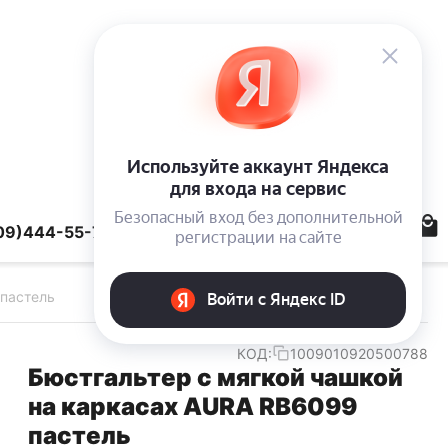
09)444-55-78
 пастель
КОД:
1009010920500788
Бюстгальтер с мягкой чашкой
на каркасах AURA RB6099
пастель