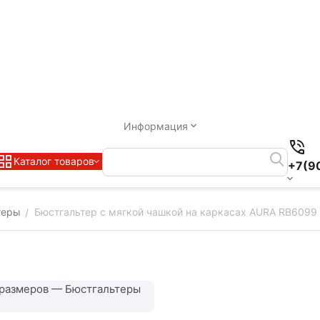
Информация
Каталог товаров
+7(9
теры
Бюстгальтер с мягкой чашкой на каркасах AURA RB6099
/
 размеров — Бюстгальтеры