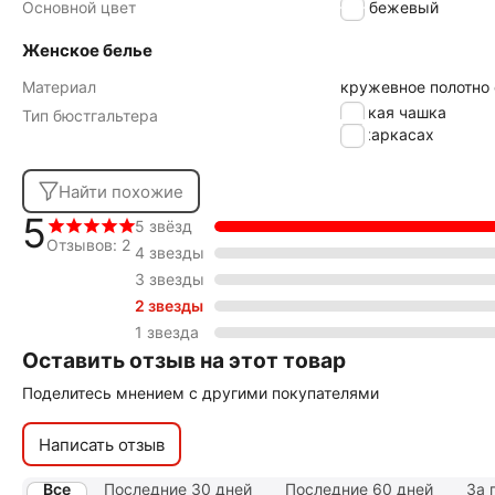
Основной цвет
бежевый
Женское белье
Материал
кружевное полотно
мягкая чашка
Тип бюстгальтера
на каркасах
Найти похожие
5
5 звёзд
Отзывов: 2
4 звезды
3 звезды
2 звезды
1 звезда
Оставить отзыв на этот товар
Поделитесь мнением с другими покупателями
Написать отзыв
Все
Последние 30 дней
Последние 60 дней
За 